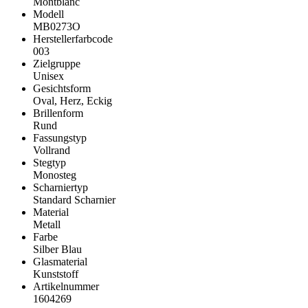
Montblanc
Modell
MB0273O
Herstellerfarbcode
003
Zielgruppe
Unisex
Gesichtsform
Oval, Herz, Eckig
Brillenform
Rund
Fassungstyp
Vollrand
Stegtyp
Monosteg
Scharniertyp
Standard Scharnier
Material
Metall
Farbe
Silber Blau
Glasmaterial
Kunststoff
Artikelnummer
1604269