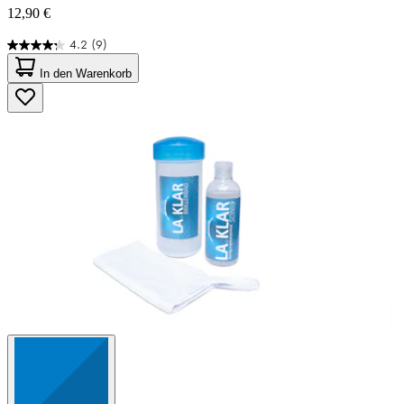
12,90 €
4.2
(9)
4.2
von
In den Warenkorb
5
Sternen.
9
Bewertungen