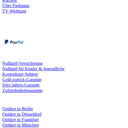
Karriere
Über Fielmann
TV-Werbung
Zahlungsarten
Rechnung
Kreditkarte
Leistungen & Garantien
Nulltarif-Versicherung
Nulltarif für Kinder & Jugendliche
Kostenloser Sehtest
Geld-zurück-Garantie
Drei-Jahres-Garantie
Zufriedenheitsgarantie
Fielmann in deiner Nähe
Optiker in Berlin
Optiker in Düsseldorf
Optiker in Frankfurt
Optiker in München