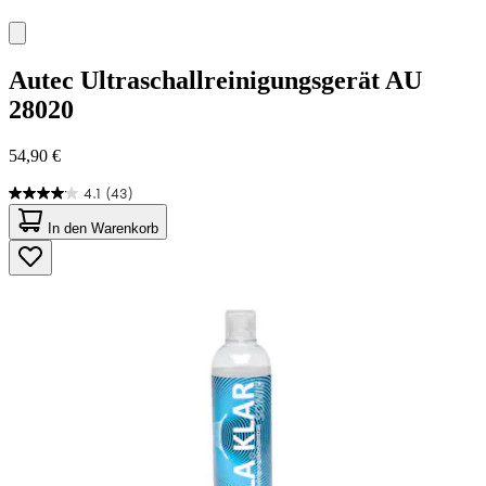
Autec
Ultraschallreinigungsgerät AU
28020
54,90 €
4.1
(43)
4.1
von
In den Warenkorb
5
Sternen.
43
Bewertungen