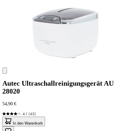
Bewertungen
Autec
Ultraschallreinigungsgerät AU
28020
54,90 €
4.1
(43)
4.1
von
In den Warenkorb
5