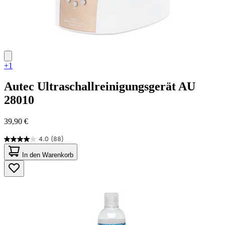
+1
Autec
Ultraschallreinigungsgerät AU
28010
39,90 €
4.0
(88)
4.0
von
In den Warenkorb
5
Sternen.
88
Bewertungen