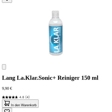
43
Bewertungen
Lang
La.Klar.Sonic+ Reiniger 150 ml
9,90 €
4.8
(4)
4.8
von
In den Warenkorb
5