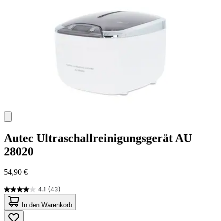
Bewertungen
Autec
Ultraschallreinigungsgerät AU
28020
54,90 €
4.1
(43)
4.1
von
In den Warenkorb
5
Sternen.