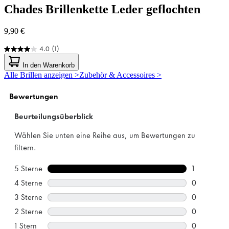
Chades
Brillenkette Leder geflochten
9,90 €
4.0
(1)
4.0
von
In den Warenkorb
5
Alle Brillen anzeigen >
Zubehör & Accessoires >
Sternen.
1
Bewertung