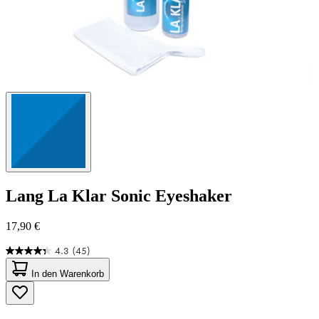
Lang
La Klar Sonic Eyeshaker
17,90 €
4.3
(45)
4.3
von
In den Warenkorb
5
Sternen.
45