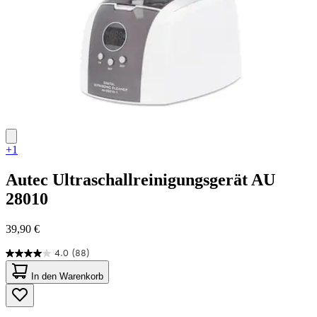
+1
Autec
Ultraschallreinigungsgerät AU
28010
39,90 €
4.0
(88)
4.0
von
In den Warenkorb
5
Sternen.
88