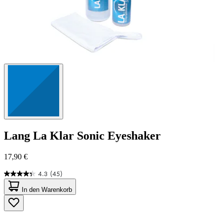
Lang
La Klar Sonic Eyeshaker
17,90 €
4.3
(45)
4.3
von
In den Warenkorb
5
Sternen.
45