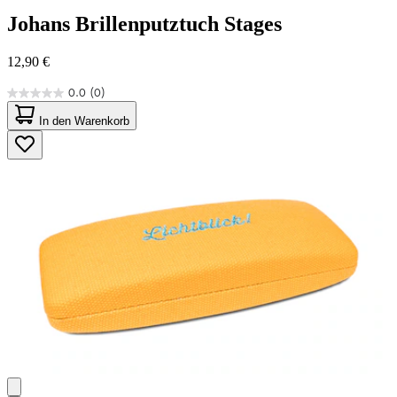
Johans
Brillenputztuch Stages
12,90 €
0.0
(0)
0.0
von
In den Warenkorb
5
Sternen.