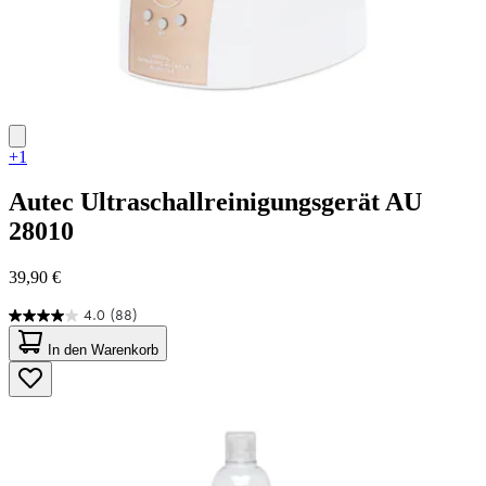
+1
Autec
Ultraschallreinigungsgerät AU
28010
39,90 €
4.0
(88)
4.0
von
In den Warenkorb
5
Sternen.
88
Bewertungen