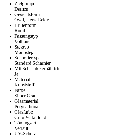
Zielgruppe
Damen
Gesichtsform
Oval, Herz, Eckig
Brillenform
Rund
Fassungstyp
Vollrand
Stegtyp
Monosteg
Scharniertyp
Standard Scharnier
Mit Sehstärke erhältlich
Ja
Material
Kunststoff
Farbe
Silber Grau
Glasmaterial
Polycarbonat
Glasfarbe
Grau Verlaufend
Tönungsart
Verlauf
UV-Schutz