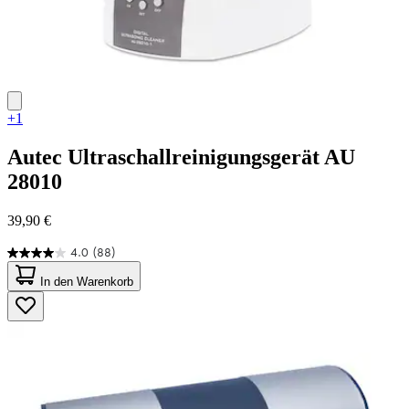
+1
Autec
Ultraschallreinigungsgerät AU
28010
39,90 €
4.0
(88)
4.0
von
In den Warenkorb
5
Sternen.
88
Bewertungen