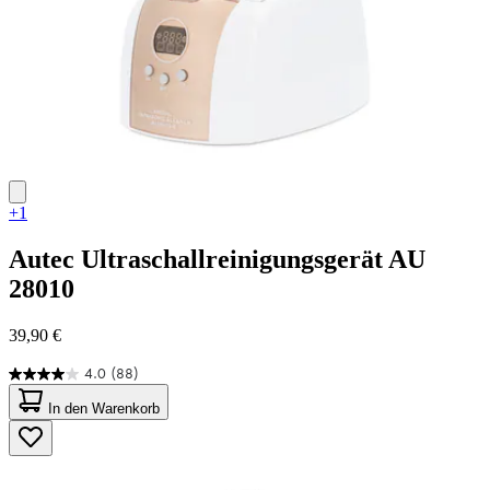
+1
Autec
Ultraschallreinigungsgerät AU
28010
39,90 €
4.0
(88)
4.0
von
In den Warenkorb
5
Sternen.
88
Bewertungen