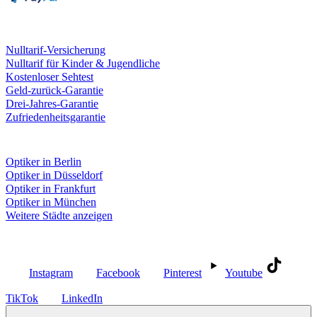
Leistungen & Garantien
Nulltarif-Versicherung
Nulltarif für Kinder & Jugendliche
Kostenloser Sehtest
Geld-zurück-Garantie
Drei-Jahres-Garantie
Zufriedenheitsgarantie
Fielmann in deiner Nähe
Optiker in Berlin
Optiker in Düsseldorf
Optiker in Frankfurt
Optiker in München
Weitere Städte anzeigen
Social Media
Instagram
Facebook
Pinterest
Youtube
TikTok
LinkedIn