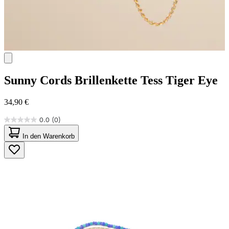
Sunny Cords
Brillenkette Tess Tiger Eye
34,90 €
0.0
(0)
0.0
von
In den Warenkorb
5
Sternen.