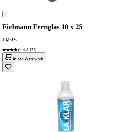
Fielmann
Fernglas 10 x 25
13,90 €
4.3
(71)
4.3
von
In den Warenkorb
5
Sternen.
71
Bewertungen