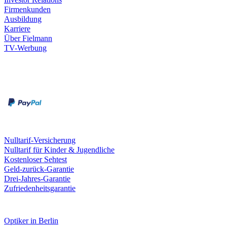
Firmenkunden
Ausbildung
Karriere
Über Fielmann
TV-Werbung
Zahlungsarten
Rechnung
Kreditkarte
Leistungen & Garantien
Nulltarif-Versicherung
Nulltarif für Kinder & Jugendliche
Kostenloser Sehtest
Geld-zurück-Garantie
Drei-Jahres-Garantie
Zufriedenheitsgarantie
Fielmann in deiner Nähe
Optiker in Berlin