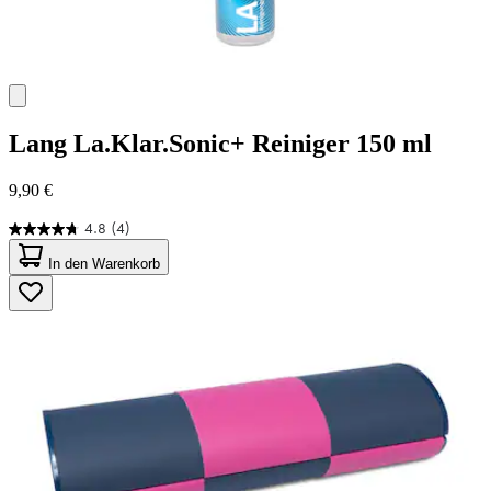
Lang
La.Klar.Sonic+ Reiniger 150 ml
9,90 €
4.8
(4)
4.8
von
In den Warenkorb
5
Sternen.
4
Bewertungen