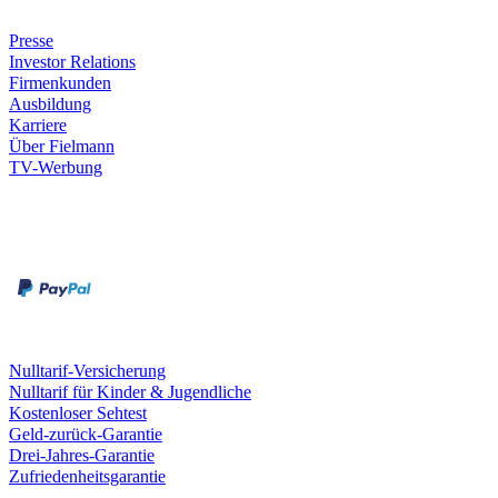
Unternehmen
Presse
Investor Relations
Firmenkunden
Ausbildung
Karriere
Über Fielmann
TV-Werbung
Zahlungsarten
Rechnung
Kreditkarte
Leistungen & Garantien
Nulltarif-Versicherung
Nulltarif für Kinder & Jugendliche
Kostenloser Sehtest
Geld-zurück-Garantie
Drei-Jahres-Garantie
Zufriedenheitsgarantie