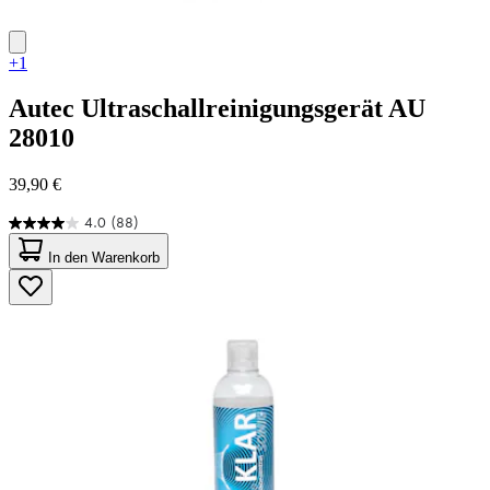
+1
Autec
Ultraschallreinigungsgerät AU
28010
39,90 €
4.0
(88)
4.0
von
In den Warenkorb
5
Sternen.
88
Bewertungen