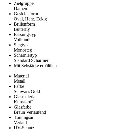
Zielgruppe
Damen
Gesichtsform
Oval, Herz, Eckig
Brillenform
Butterfly
Fassungstyp
Vollrand
Stegtyp
Monosteg
Scharniertyp
Standard Scharnier
Mit Sehstärke erhältlich
Ja
Material
Metall
Farbe
Schwarz Gold
Glasmaterial
Kunststoff
Glasfarbe
Braun Verlaufend
Tönungsart
Verlauf
UV-Schutz