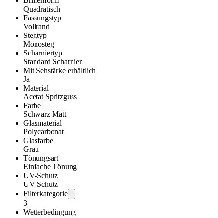
Brillenform
Quadratisch
Fassungstyp
Vollrand
Stegtyp
Monosteg
Scharniertyp
Standard Scharnier
Mit Sehstärke erhältlich
Ja
Material
Acetat Spritzguss
Farbe
Schwarz Matt
Glasmaterial
Polycarbonat
Glasfarbe
Grau
Tönungsart
Einfache Tönung
UV-Schutz
UV Schutz
Filterkategorie
3
Wetterbedingung