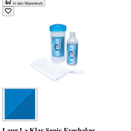
von
In den Warenkorb
5
Sternen.
24
Bewertungen
Lang
La Klar Sonic Eyeshaker