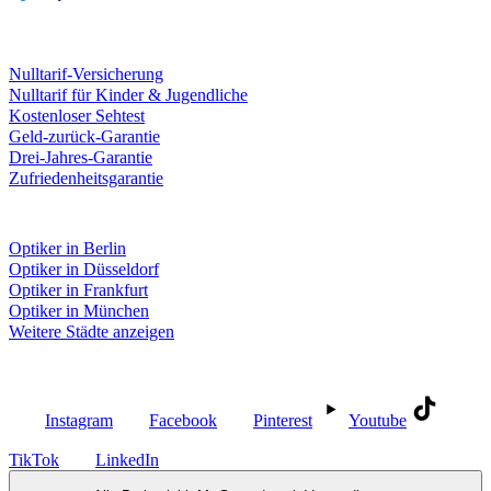
Leistungen & Garantien
Nulltarif-Versicherung
Nulltarif für Kinder & Jugendliche
Kostenloser Sehtest
Geld-zurück-Garantie
Drei-Jahres-Garantie
Zufriedenheitsgarantie
Fielmann in deiner Nähe
Optiker in Berlin
Optiker in Düsseldorf
Optiker in Frankfurt
Optiker in München
Weitere Städte anzeigen
Social Media
Instagram
Facebook
Pinterest
Youtube
TikTok
LinkedIn