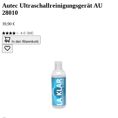
Autec
Ultraschallreinigungsgerät AU
28010
39,90 €
4.0
(88)
4.0
von
In den Warenkorb
5
Sternen.
88
Bewertungen