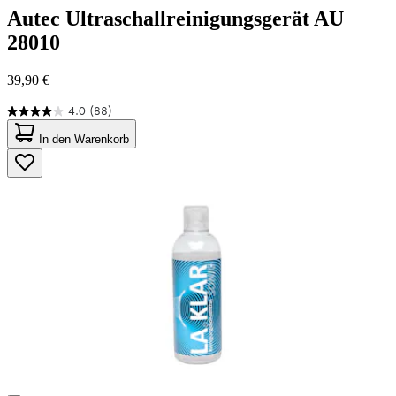
Autec
Ultraschallreinigungsgerät AU
28010
39,90 €
4.0
(88)
4.0
von
In den Warenkorb
5
Sternen.
88
Bewertungen