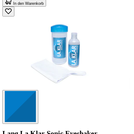
von
In den Warenkorb
5
Sternen.
24
Bewertungen
Lang
La Klar Sonic Eyeshaker