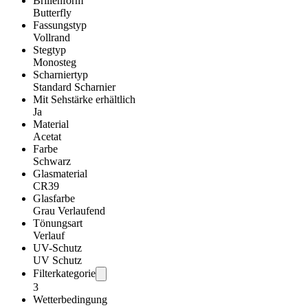
Brillenform
Butterfly
Fassungstyp
Vollrand
Stegtyp
Monosteg
Scharniertyp
Standard Scharnier
Mit Sehstärke erhältlich
Ja
Material
Acetat
Farbe
Schwarz
Glasmaterial
CR39
Glasfarbe
Grau Verlaufend
Tönungsart
Verlauf
UV-Schutz
UV Schutz
Filterkategorie
3
Wetterbedingung