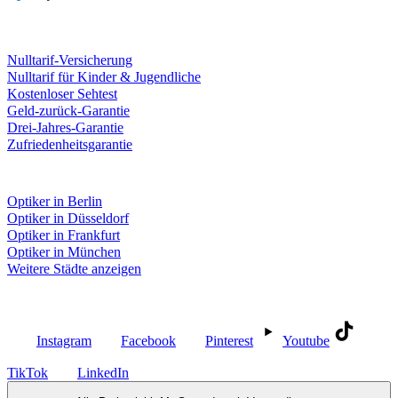
Leistungen & Garantien
Nulltarif-Versicherung
Nulltarif für Kinder & Jugendliche
Kostenloser Sehtest
Geld-zurück-Garantie
Drei-Jahres-Garantie
Zufriedenheitsgarantie
Fielmann in deiner Nähe
Optiker in Berlin
Optiker in Düsseldorf
Optiker in Frankfurt
Optiker in München
Weitere Städte anzeigen
Social Media
Instagram
Facebook
Pinterest
Youtube
TikTok
LinkedIn