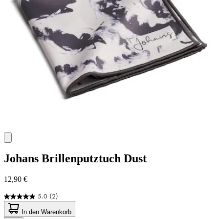
Johans
Brillenputztuch Dust
12,90 €
5.0
(2)
5.0
von
In den Warenkorb
5