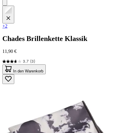
+2
Chades
Brillenkette Klassik
11,90 €
3.7
(3)
3.7
von
In den Warenkorb
5
Sternen.
3
Bewertungen