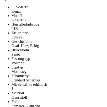
Sub-Marke
Kenzo
Modell
KZ40167I
Herstellerfarbcode
01B
Zielgruppe
Unisex
Gesichtsform
Oval, Herz, Eckig
Brillenform
Panto
Fassungstyp
Vollrand
Stegtyp
Monosteg
Scharniertyp
Standard Scharnier
Mit Sehstärke erhältlich
Ja
Material
Kunststoff
Farbe
Schwarz Glänzend