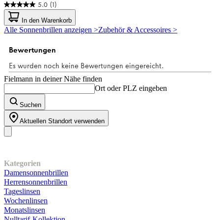
5.0
(1)
5.0
von
In den Warenkorb
5
Alle Sonnenbrillen anzeigen >
Zubehör & Accessoires >
Sternen.
1
Bewertung
Fielmann in deiner Nähe finden
Ort oder PLZ eingeben
Suchen
Aktuellen Standort verwenden
Unser Sortiment
Kategorien
Damensonnenbrillen
Herrensonnenbrillen
Tageslinsen
Wochenlinsen
Monatslinsen
Nulltarif-Kollektion