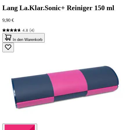
Lang
La.Klar.Sonic+ Reiniger 150 ml
9,90 €
4.8
(4)
4.8
von
In den Warenkorb
5
Sternen.
4
Bewertungen