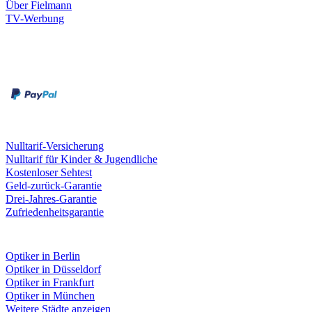
Über Fielmann
TV-Werbung
Zahlungsarten
Rechnung
Kreditkarte
Leistungen & Garantien
Nulltarif-Versicherung
Nulltarif für Kinder & Jugendliche
Kostenloser Sehtest
Geld-zurück-Garantie
Drei-Jahres-Garantie
Zufriedenheitsgarantie
Fielmann in deiner Nähe
Optiker in Berlin
Optiker in Düsseldorf
Optiker in Frankfurt
Optiker in München
Weitere Städte anzeigen