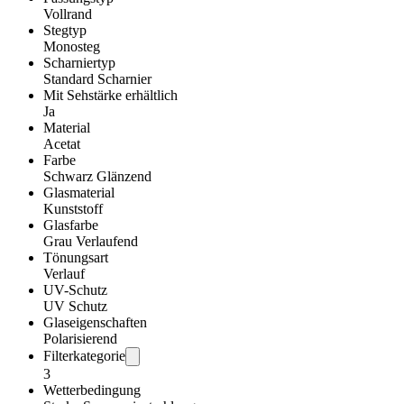
Vollrand
Stegtyp
Monosteg
Scharniertyp
Standard Scharnier
Mit Sehstärke erhältlich
Ja
Material
Acetat
Farbe
Schwarz Glänzend
Glasmaterial
Kunststoff
Glasfarbe
Grau Verlaufend
Tönungsart
Verlauf
UV-Schutz
UV Schutz
Glaseigenschaften
Polarisierend
Filterkategorie
3
Wetterbedingung