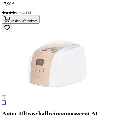
17,90 €
4.3
(45)
4.3
von
In den Warenkorb
5
Sternen.
45
Bewertungen
+1
Autec
Ultraschallreinigungsgerät AU