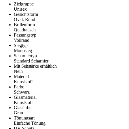
Zielgruppe
Unisex
Gesichtsform
Oval, Rund
Brillenform
Quadratisch
Fassungstyp
Vollrand
Stegtyp
Monosteg
Scharniertyp
Standard Scharnier
Mit Sehstärke erhältlich
Nein
Material
Kunststoff
Farbe
Schwarz
Glasmaterial
Kunststoff
Glasfarbe
Grau
Tönungsart
Einfache Tönung
UV-Schutz