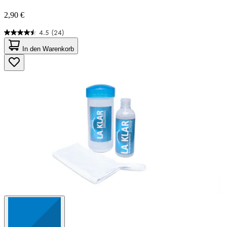
2,90 €
4.5
(24)
4.5
von
In den Warenkorb
5
Sternen.
24
Bewertungen