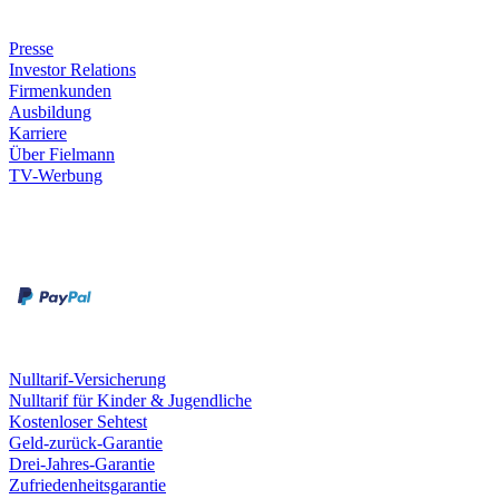
Unternehmen
Presse
Investor Relations
Firmenkunden
Ausbildung
Karriere
Über Fielmann
TV-Werbung
Zahlungsarten
Rechnung
Kreditkarte
Leistungen & Garantien
Nulltarif-Versicherung
Nulltarif für Kinder & Jugendliche
Kostenloser Sehtest
Geld-zurück-Garantie
Drei-Jahres-Garantie
Zufriedenheitsgarantie