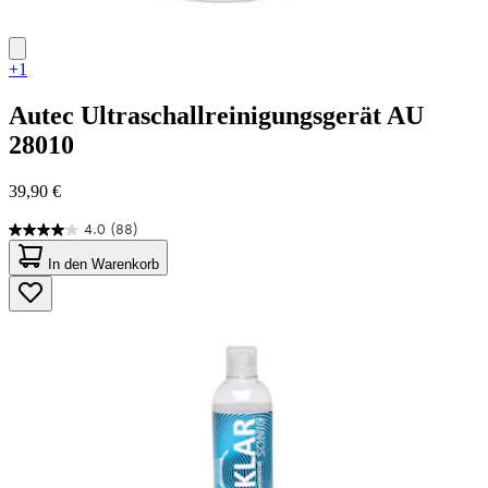
+1
Autec
Ultraschallreinigungsgerät AU
28010
39,90 €
4.0
(88)
4.0
von
In den Warenkorb
5
Sternen.
88
Bewertungen