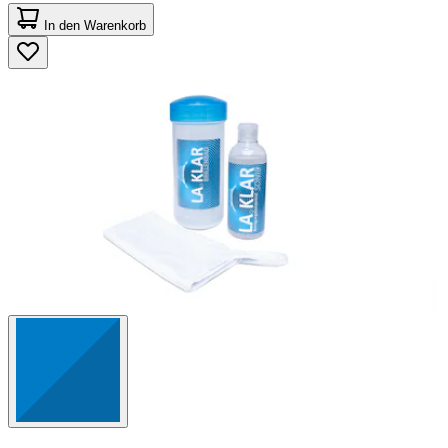
5.0
von
In den Warenkorb
5
Sternen.
11
Bewertungen