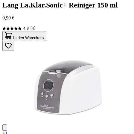
Lang
La.Klar.Sonic+ Reiniger 150 ml
9,90 €
4.8
(4)
4.8
von
In den Warenkorb
5
Sternen.
4
Bewertungen
+1