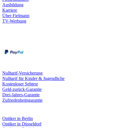
Ausbildung
Karriere
Über Fielmann
TV-Werbung
Zahlungsarten
Rechnung
Kreditkarte
Leistungen & Garantien
Nulltarif-Versicherung
Nulltarif für Kinder & Jugendliche
Kostenloser Sehtest
Geld-zurück-Garantie
Drei-Jahres-Garantie
Zufriedenheitsgarantie
Fielmann in deiner Nähe
Optiker in Berlin
Optiker in Düsseldorf