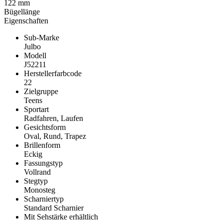
122 mm
Bügellänge
Eigenschaften
Sub-Marke
Julbo
Modell
J52211
Herstellerfarbcode
22
Zielgruppe
Teens
Sportart
Radfahren, Laufen
Gesichtsform
Oval, Rund, Trapez
Brillenform
Eckig
Fassungstyp
Vollrand
Stegtyp
Monosteg
Scharniertyp
Standard Scharnier
Mit Sehstärke erhältlich