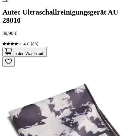
Autec
Ultraschallreinigungsgerät AU
28010
39,90 €
4.0
(88)
4.0
von
In den Warenkorb
5
Sternen.
88
Bewertungen