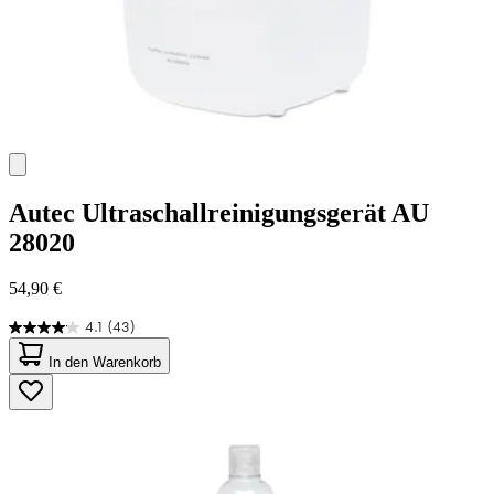
Autec
Ultraschallreinigungsgerät AU
28020
54,90 €
4.1
(43)
4.1
von
In den Warenkorb
5
Sternen.
43
Bewertungen