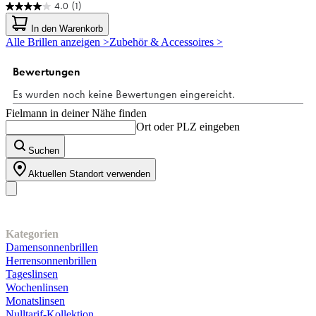
4.0
(1)
4.0
von
In den Warenkorb
5
Alle Brillen anzeigen >
Zubehör & Accessoires >
Sternen.
1
Bewertung
Fielmann in deiner Nähe finden
Ort oder PLZ eingeben
Suchen
Aktuellen Standort verwenden
Unser Sortiment
Kategorien
Damensonnenbrillen
Herrensonnenbrillen
Tageslinsen
Wochenlinsen
Monatslinsen
Nulltarif-Kollektion