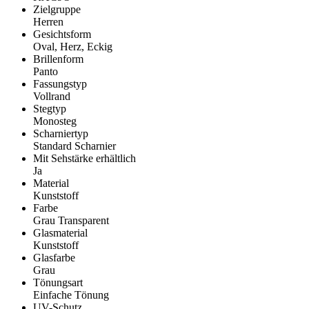
Zielgruppe
Herren
Gesichtsform
Oval, Herz, Eckig
Brillenform
Panto
Fassungstyp
Vollrand
Stegtyp
Monosteg
Scharniertyp
Standard Scharnier
Mit Sehstärke erhältlich
Ja
Material
Kunststoff
Farbe
Grau Transparent
Glasmaterial
Kunststoff
Glasfarbe
Grau
Tönungsart
Einfache Tönung
UV-Schutz