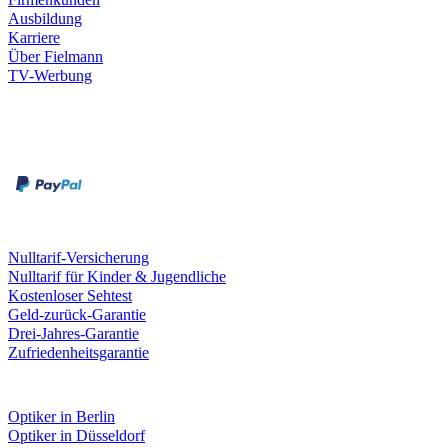
Ausbildung
Karriere
Über Fielmann
TV-Werbung
Zahlungsarten
Rechnung
Kreditkarte
Leistungen & Garantien
Nulltarif-Versicherung
Nulltarif für Kinder & Jugendliche
Kostenloser Sehtest
Geld-zurück-Garantie
Drei-Jahres-Garantie
Zufriedenheitsgarantie
Fielmann in deiner Nähe
Optiker in Berlin
Optiker in Düsseldorf