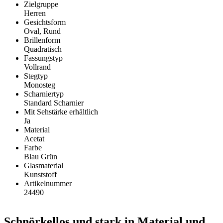
Zielgruppe
Herren
Gesichtsform
Oval, Rund
Brillenform
Quadratisch
Fassungstyp
Vollrand
Stegtyp
Monosteg
Scharniertyp
Standard Scharnier
Mit Sehstärke erhältlich
Ja
Material
Acetat
Farbe
Blau Grün
Glasmaterial
Kunststoff
Artikelnummer
24490
Schnörkellos und stark in Material und