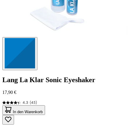
Lang
La Klar Sonic Eyeshaker
17,90 €
4.3
(45)
4.3
von
In den Warenkorb
5
Sternen.
45