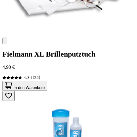
Fielmann
XL Brillenputztuch
4,90 €
4.8
(125)
4.8
von
In den Warenkorb
5
Sternen.
125
Bewertungen