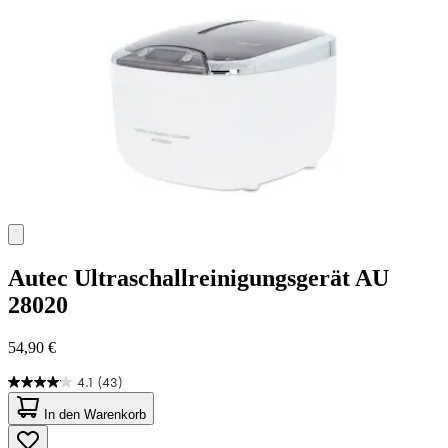
Bewertungen
Autec
Ultraschallreinigungsgerät AU
28020
54,90 €
4.1
(43)
4.1
von
In den Warenkorb
5
Sternen.