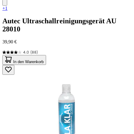
+1
Autec
Ultraschallreinigungsgerät AU
28010
39,90 €
4.0
(88)
4.0
von
In den Warenkorb
5
Sternen.
88
Bewertungen