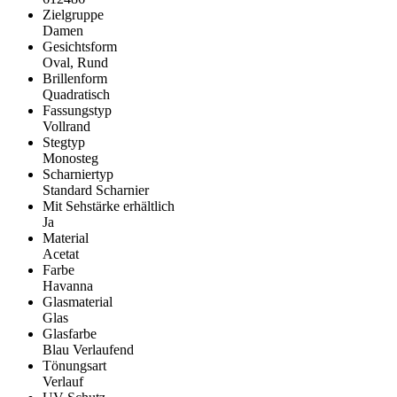
Zielgruppe
Damen
Gesichtsform
Oval, Rund
Brillenform
Quadratisch
Fassungstyp
Vollrand
Stegtyp
Monosteg
Scharniertyp
Standard Scharnier
Mit Sehstärke erhältlich
Ja
Material
Acetat
Farbe
Havanna
Glasmaterial
Glas
Glasfarbe
Blau Verlaufend
Tönungsart
Verlauf