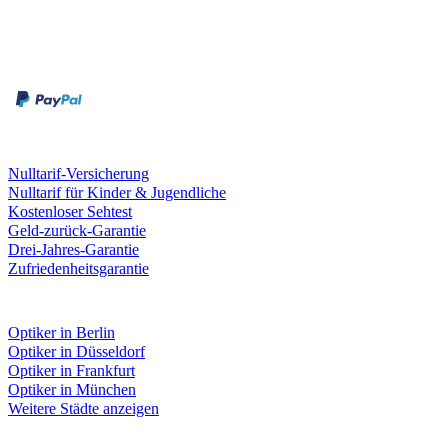
Zahlungsarten
Rechnung
Kreditkarte
Leistungen & Garantien
Nulltarif-Versicherung
Nulltarif für Kinder & Jugendliche
Kostenloser Sehtest
Geld-zurück-Garantie
Drei-Jahres-Garantie
Zufriedenheitsgarantie
Fielmann in deiner Nähe
Optiker in Berlin
Optiker in Düsseldorf
Optiker in Frankfurt
Optiker in München
Weitere Städte anzeigen
Social Media