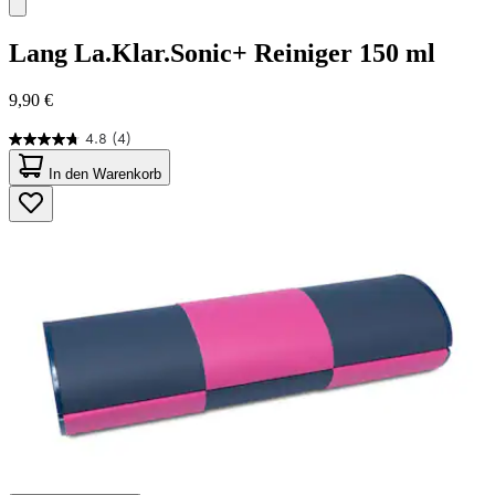
Lang
La.Klar.Sonic+ Reiniger 150 ml
9,90 €
4.8
(4)
4.8
von
In den Warenkorb
5
Sternen.
4
Bewertungen