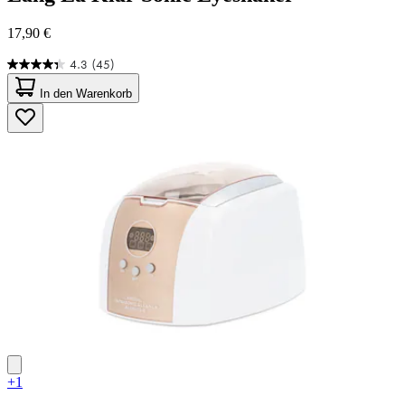
17,90 €
4.3
(45)
4.3
von
In den Warenkorb
5
Sternen.
45
Bewertungen
+1