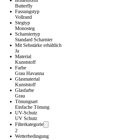
Brillenform
Butterfly
Fassungstyp
Vollrand
Stegtyp
Monosteg
Scharniertyp
Standard Scharnier
Mit Sehstärke erhältlich
Ja
Material
Kunststoff
Farbe
Grau Havanna
Glasmaterial
Kunststoff
Glasfarbe
Grau
Tönungsart
Einfache Tönung
UV-Schutz
UV Schutz
Filterkategorie
2
Wetterbedingung