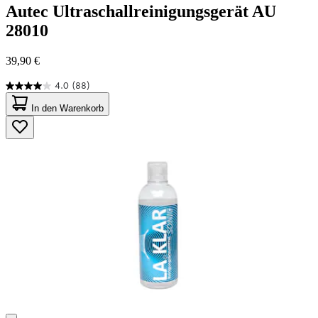
Autec
Ultraschallreinigungsgerät AU
28010
39,90 €
4.0
(88)
4.0
von
In den Warenkorb
5
Sternen.
88
Bewertungen