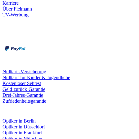
Karriere
Über Fielmann
TV-Werbung
Zahlungsarten
Rechnung
Kreditkarte
Leistungen & Garantien
Nulltarif-Versicherung
Nulltarif für Kinder & Jugendliche
Kostenloser Sehtest
Geld-zurück-Garantie
Drei-Jahres-Garantie
Zufriedenheitsgarantie
Fielmann in deiner Nähe
Optiker in Berlin
Optiker in Düsseldorf
Optiker in Frankfurt
Optiker in München