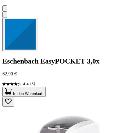
Eschenbach
EasyPOCKET 3,0x
62,90 €
4.4
(5)
4.4
von
In den Warenkorb
5
Sternen.
5
Bewertungen