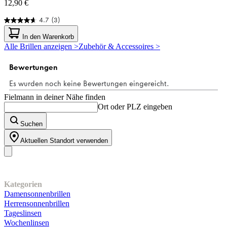
12,90 €
4.7
(3)
4.7
von
In den Warenkorb
5
Alle Brillen anzeigen >
Zubehör & Accessoires >
Sternen.
3
Bewertungen
Fielmann in deiner Nähe finden
Ort oder PLZ eingeben
Suchen
Aktuellen Standort verwenden
Unser Sortiment
Kategorien
Damensonnenbrillen
Herrensonnenbrillen
Tageslinsen
Wochenlinsen