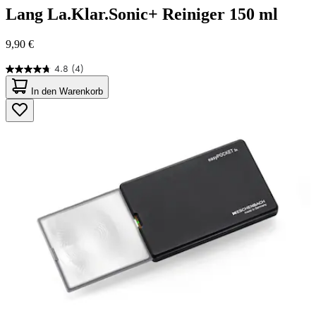
Lang
La.Klar.Sonic+ Reiniger 150 ml
9,90 €
4.8
(4)
4.8
von
In den Warenkorb
5
Sternen.
4
Bewertungen