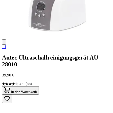
+1
Autec
Ultraschallreinigungsgerät AU
28010
39,90 €
4.0
(88)
4.0
von
In den Warenkorb
5
Sternen.
88
Bewertungen