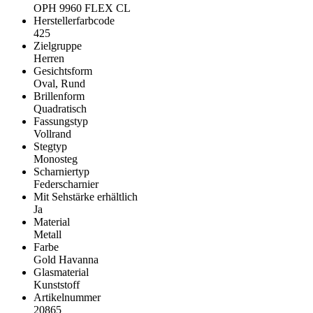
OPH 9960 FLEX CL
Herstellerfarbcode
425
Zielgruppe
Herren
Gesichtsform
Oval, Rund
Brillenform
Quadratisch
Fassungstyp
Vollrand
Stegtyp
Monosteg
Scharniertyp
Federscharnier
Mit Sehstärke erhältlich
Ja
Material
Metall
Farbe
Gold Havanna
Glasmaterial
Kunststoff
Artikelnummer
20865