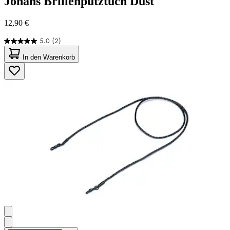
Johans
Brillenputztuch Dust
12,90 €
5.0
(2)
5.0
von
In den Warenkorb
5
Sternen.
2
Bewertungen