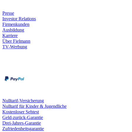
Unternehmen
Presse
Investor Relations
Firmenkunden
Ausbildung
Karriere
Über Fielmann
TV-Werbung
Zahlungsarten
Rechnung
Kreditkarte
Leistungen & Garantien
Nulltarif-Versicherung
Nulltarif für Kinder & Jugendliche
Kostenloser Sehtest
Geld-zurück-Garantie
Drei-Jahres-Garantie
Zufriedenheitsgarantie