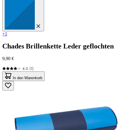
+1
Chades
Brillenkette Leder geflochten
9,90 €
4.0
(1)
4.0
von
In den Warenkorb
5
Sternen.
1
Bewertung