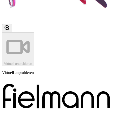
Virtuell anprobieren
Virtuell anprobieren