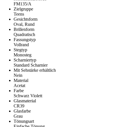
FM135/A
Zielgruppe
Teens
Gesichtsform
Oval, Rund
Brillenform
Quadratisch
Fassungstyp
Vollrand
Stegtyp
Monosteg
Scharniertyp
Standard Scharnier
Mit Sehstärke erhältlich
Nein
Material
Acetat
Farbe
Schwarz Violett
Glasmaterial
CR39
Glasfarbe
Grau
Tönungsart
Einfache Tönung