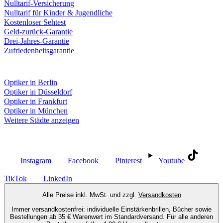
Nulltarif-Versicherung
Nulltarif für Kinder & Jugendliche
Kostenloser Sehtest
Geld-zurück-Garantie
Drei-Jahres-Garantie
Zufriedenheitsgarantie
Fielmann in deiner Nähe
Optiker in Berlin
Optiker in Düsseldorf
Optiker in Frankfurt
Optiker in München
Weitere Städte anzeigen
Social Media
Instagram
Facebook
Pinterest
Youtube
TikTok
LinkedIn
Alle Preise inkl. MwSt. und zzgl.
Versandkosten
Immer versandkostenfrei: individuelle Einstärkenbrillen, Bücher sowie
Bestellungen ab 35 € Warenwert im Standardversand. Für alle anderen