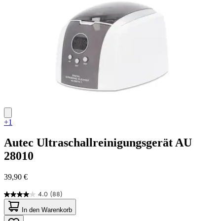
+1
Autec
Ultraschallreinigungsgerät AU
28010
39,90 €
4.0
(88)
4.0
von
In den Warenkorb
5