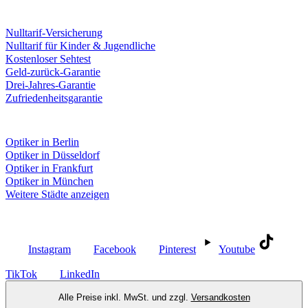
Leistungen & Garantien
Nulltarif-Versicherung
Nulltarif für Kinder & Jugendliche
Kostenloser Sehtest
Geld-zurück-Garantie
Drei-Jahres-Garantie
Zufriedenheitsgarantie
Fielmann in deiner Nähe
Optiker in Berlin
Optiker in Düsseldorf
Optiker in Frankfurt
Optiker in München
Weitere Städte anzeigen
Social Media
Instagram
Facebook
Pinterest
Youtube
TikTok
LinkedIn
Alle Preise inkl. MwSt. und zzgl.
Versandkosten