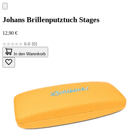
Johans
Brillenputztuch Stages
12,90 €
0.0
(0)
0.0
von
In den Warenkorb
5
Sternen.