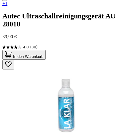
+1
Autec
Ultraschallreinigungsgerät AU
28010
39,90 €
4.0
(88)
4.0
von
In den Warenkorb
5
Sternen.
88
Bewertungen