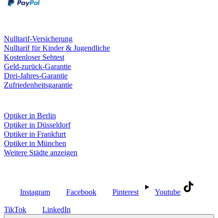
Leistungen & Garantien
Nulltarif-Versicherung
Nulltarif für Kinder & Jugendliche
Kostenloser Sehtest
Geld-zurück-Garantie
Drei-Jahres-Garantie
Zufriedenheitsgarantie
Fielmann in deiner Nähe
Optiker in Berlin
Optiker in Düsseldorf
Optiker in Frankfurt
Optiker in München
Weitere Städte anzeigen
Social Media
Instagram
Facebook
Pinterest
Youtube
TikTok
LinkedIn