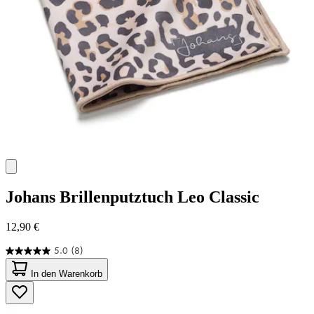
Johans
Brillenputztuch Leo Classic
12,90 €
5.0
(8)
5.0
von
In den Warenkorb
5
Sternen.
8