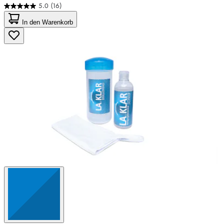
5.0
(16)
5.0
von
In den Warenkorb
5
Sternen.
16
Bewertungen