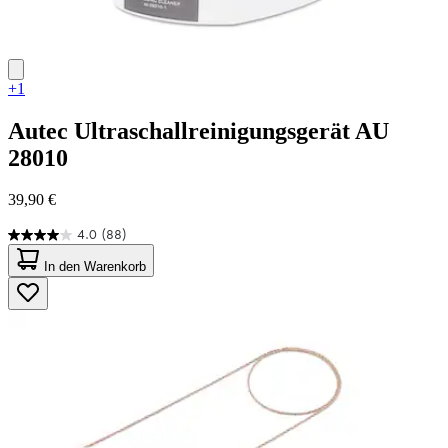
+1
Autec
Ultraschallreinigungsgerät AU
28010
39,90 €
4.0
(88)
4.0
von
In den Warenkorb
5
Sternen.
88
Bewertungen