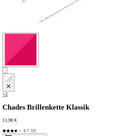
+2
Chades
Brillenkette Klassik
11,90 €
3.7
(3)
3.7