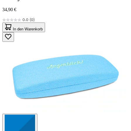
34,90 €
0.0
(0)
0.0
von
In den Warenkorb
5
Sternen.