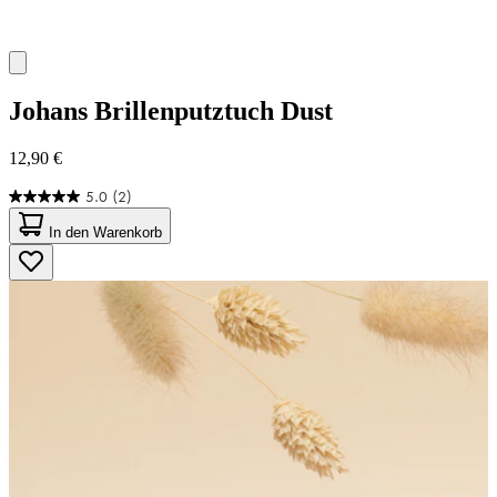
Johans
Brillenputztuch Dust
12,90 €
5.0
(2)
5.0
von
In den Warenkorb
5
Sternen.
2
Bewertungen