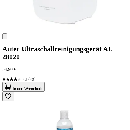
Autec
Ultraschallreinigungsgerät AU
28020
54,90 €
4.1
(43)
4.1
von
In den Warenkorb
5
Sternen.
43
Bewertungen