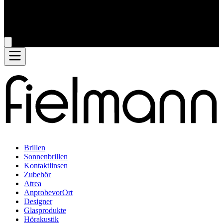
Brillen
Sonnenbrillen
Kontaktlinsen
Zubehör
Atrea
AnprobevorOrt
Designer
Glasprodukte
Hörakustik