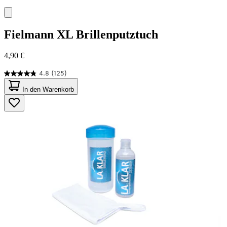
Fielmann
XL Brillenputztuch
4,90 €
4.8
(125)
4.8
von
In den Warenkorb
5
Sternen.
125
Bewertungen