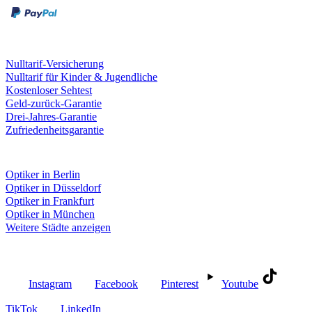
Leistungen & Garantien
Nulltarif-Versicherung
Nulltarif für Kinder & Jugendliche
Kostenloser Sehtest
Geld-zurück-Garantie
Drei-Jahres-Garantie
Zufriedenheitsgarantie
Fielmann in deiner Nähe
Optiker in Berlin
Optiker in Düsseldorf
Optiker in Frankfurt
Optiker in München
Weitere Städte anzeigen
Social Media
Instagram
Facebook
Pinterest
Youtube
TikTok
LinkedIn