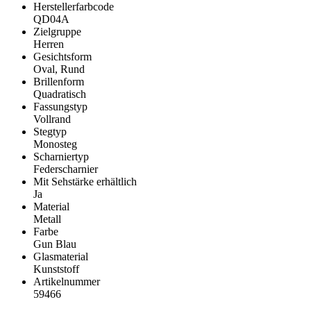
Herstellerfarbcode
QD04A
Zielgruppe
Herren
Gesichtsform
Oval, Rund
Brillenform
Quadratisch
Fassungstyp
Vollrand
Stegtyp
Monosteg
Scharniertyp
Federscharnier
Mit Sehstärke erhältlich
Ja
Material
Metall
Farbe
Gun Blau
Glasmaterial
Kunststoff
Artikelnummer
59466