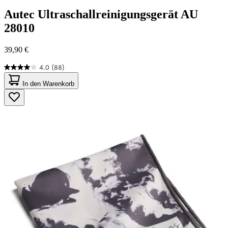
Autec
Ultraschallreinigungsgerät AU
28010
39,90 €
4.0
(88)
4.0
von
In den Warenkorb
5
Sternen.
88
Bewertungen