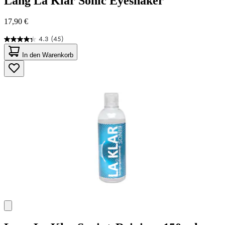
Lang
La Klar Sonic Eyeshaker
17,90 €
4.3
(45)
4.3
von
In den Warenkorb
5
Sternen.
45
Bewertungen