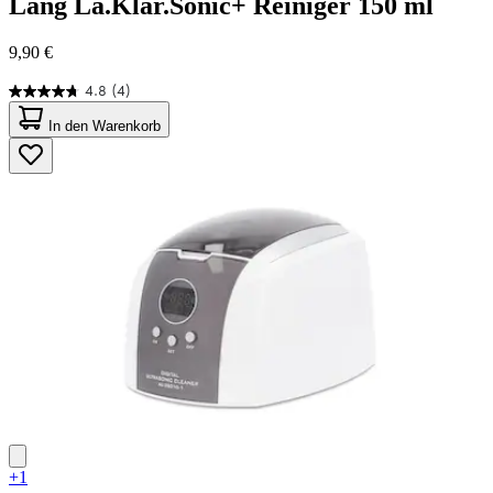
Lang
La.Klar.Sonic+ Reiniger 150 ml
9,90 €
4.8
(4)
4.8
von
In den Warenkorb
5
Sternen.
4
Bewertungen
+1