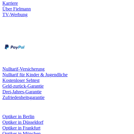
Karriere
Über Fielmann
TV-Werbung
Zahlungsarten
Rechnung
Kreditkarte
Leistungen & Garantien
Nulltarif-Versicherung
Nulltarif für Kinder & Jugendliche
Kostenloser Sehtest
Geld-zurück-Garantie
Drei-Jahres-Garantie
Zufriedenheitsgarantie
Fielmann in deiner Nähe
Optiker in Berlin
Optiker in Düsseldorf
Optiker in Frankfurt
Optiker in München