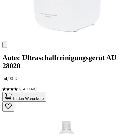
Autec
Ultraschallreinigungsgerät AU
28020
54,90 €
4.1
(43)
4.1
von
In den Warenkorb
5
Sternen.
43
Bewertungen