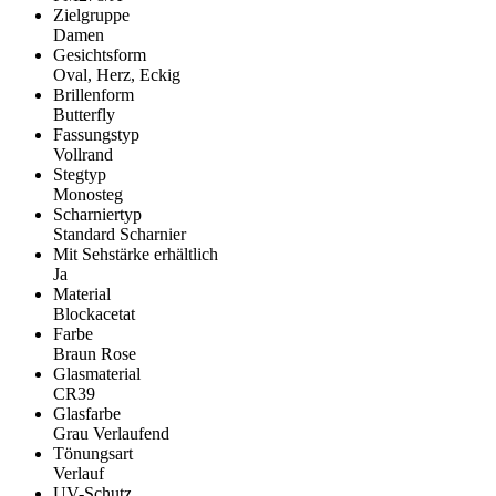
Zielgruppe
Damen
Gesichtsform
Oval, Herz, Eckig
Brillenform
Butterfly
Fassungstyp
Vollrand
Stegtyp
Monosteg
Scharniertyp
Standard Scharnier
Mit Sehstärke erhältlich
Ja
Material
Blockacetat
Farbe
Braun Rose
Glasmaterial
CR39
Glasfarbe
Grau Verlaufend
Tönungsart
Verlauf
UV-Schutz