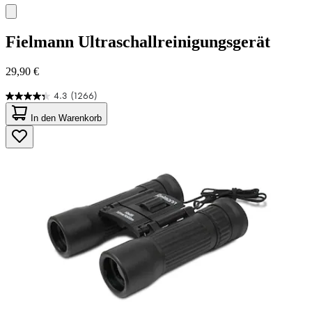
Fielmann
Ultraschallreinigungsgerät
29,90 €
4.3
(1266)
4.3
von
In den Warenkorb
5
Sternen.
1266
Bewertungen