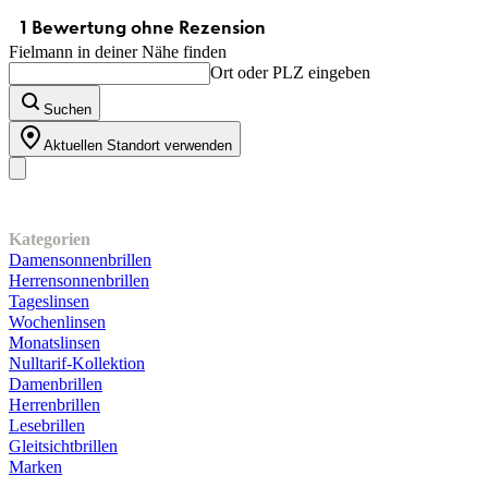
Fielmann in deiner Nähe finden
Ort oder PLZ eingeben
Suchen
Aktuellen Standort verwenden
Unser Sortiment
Kategorien
Damensonnenbrillen
Herrensonnenbrillen
Tageslinsen
Wochenlinsen
Monatslinsen
Nulltarif-Kollektion
Damenbrillen
Herrenbrillen
Lesebrillen
Gleitsichtbrillen
Marken