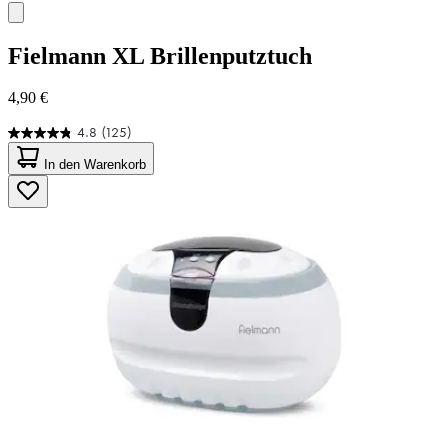
Fielmann
XL Brillenputztuch
4,90 €
4.8
(125)
4.8
von
In den Warenkorb
5
Sternen.
125
Bewertungen