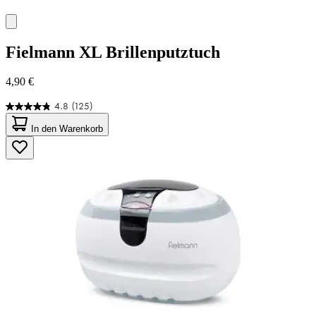
Fielmann
XL Brillenputztuch
4,90 €
4.8
(125)
4.8
von
In den Warenkorb
5
Sternen.
125
Bewertungen