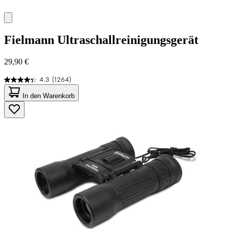
Fielmann
Ultraschallreinigungsgerät
29,90 €
4.3
(1264)
4.3
von
In den Warenkorb
5
Sternen.
1264
Bewertungen