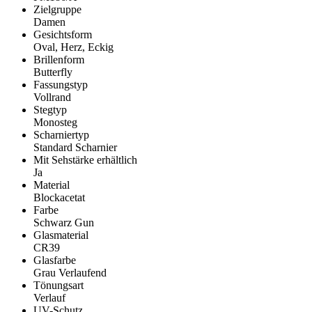
Zielgruppe
Damen
Gesichtsform
Oval, Herz, Eckig
Brillenform
Butterfly
Fassungstyp
Vollrand
Stegtyp
Monosteg
Scharniertyp
Standard Scharnier
Mit Sehstärke erhältlich
Ja
Material
Blockacetat
Farbe
Schwarz Gun
Glasmaterial
CR39
Glasfarbe
Grau Verlaufend
Tönungsart
Verlauf
UV-Schutz