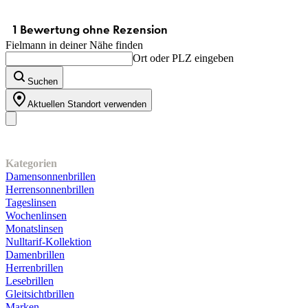
Fielmann in deiner Nähe finden
Ort oder PLZ eingeben
Suchen
Aktuellen Standort verwenden
Unser Sortiment
Kategorien
Damensonnenbrillen
Herrensonnenbrillen
Tageslinsen
Wochenlinsen
Monatslinsen
Nulltarif-Kollektion
Damenbrillen
Herrenbrillen
Lesebrillen
Gleitsichtbrillen
Marken