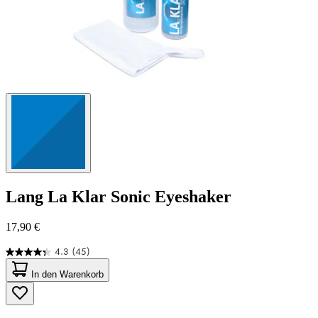
Lang
La Klar Sonic Eyeshaker
17,90 €
4.3
(45)
4.3
von
In den Warenkorb
5
Sternen.
45