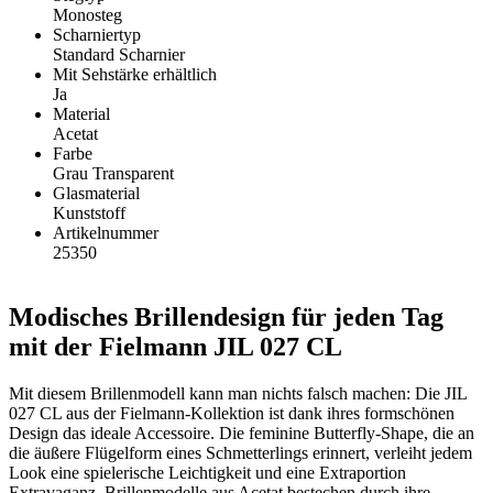
Monosteg
Scharniertyp
Standard Scharnier
Mit Sehstärke erhältlich
Ja
Material
Acetat
Farbe
Grau Transparent
Glasmaterial
Kunststoff
Artikelnummer
25350
Modisches Brillendesign für jeden Tag
mit der Fielmann JIL 027 CL
Mit diesem Brillenmodell kann man nichts falsch machen: Die JIL
027 CL aus der Fielmann-Kollektion ist dank ihres formschönen
Design das ideale Accessoire. Die feminine Butterfly-Shape, die an
die äußere Flügelform eines Schmetterlings erinnert, verleiht jedem
Look eine spielerische Leichtigkeit und eine Extraportion
Extravaganz. Brillenmodelle aus Acetat bestechen durch ihre