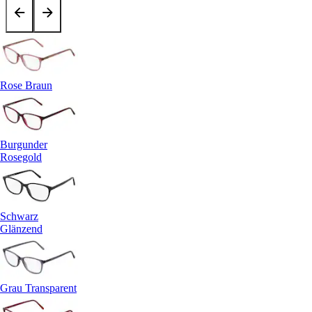
Rose Braun
Burgunder
Rosegold
Schwarz
Glänzend
Grau Transparent