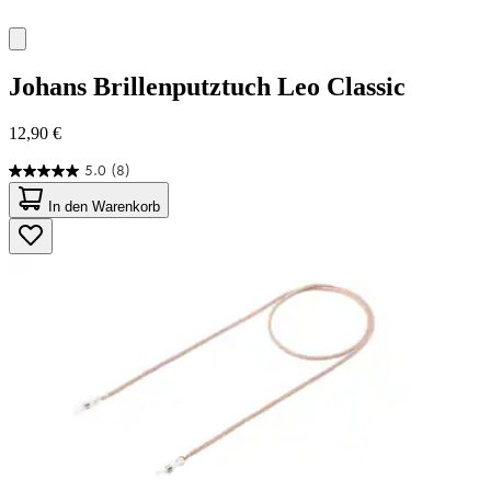
Johans
Brillenputztuch Leo Classic
12,90 €
5.0
(8)
5.0
von
In den Warenkorb
5
Sternen.
8
Bewertungen