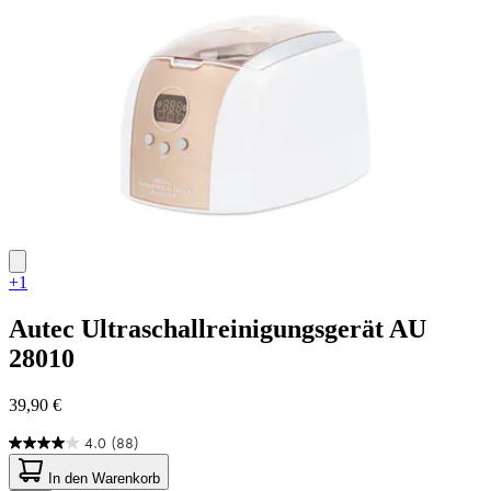
Bewertungen
+1
Autec
Ultraschallreinigungsgerät AU
28010
39,90 €
4.0
(88)
4.0
von
In den Warenkorb