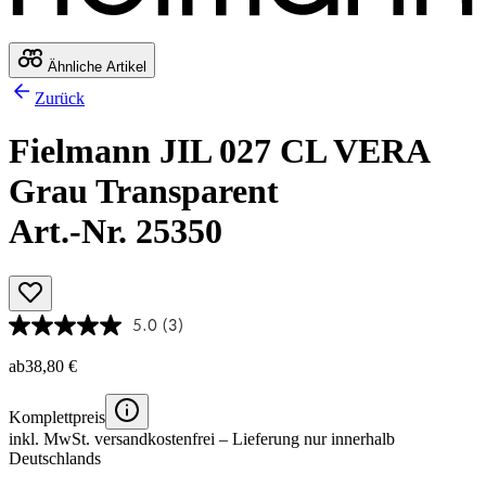
Ähnliche Artikel
Zurück
Fielmann JIL 027 CL VERA
Grau Transparent
Art.-Nr. 25350
5.0
(3)
ab
38,80 €
Komplettpreis
inkl. MwSt.
versandkostenfrei
– Lieferung nur innerhalb
Deutschlands