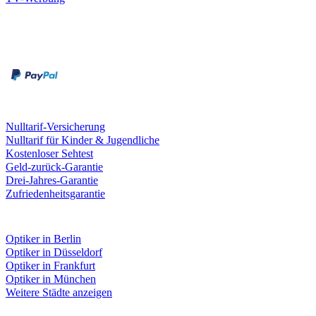
Zahlungsarten
Rechnung
Kreditkarte
Leistungen & Garantien
Nulltarif-Versicherung
Nulltarif für Kinder & Jugendliche
Kostenloser Sehtest
Geld-zurück-Garantie
Drei-Jahres-Garantie
Zufriedenheitsgarantie
Fielmann in deiner Nähe
Optiker in Berlin
Optiker in Düsseldorf
Optiker in Frankfurt
Optiker in München
Weitere Städte anzeigen