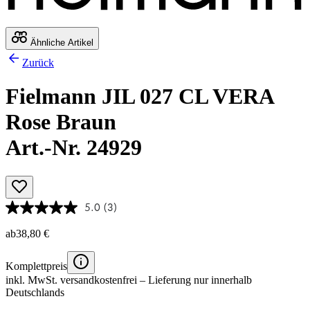
Ähnliche Artikel
Zurück
Fielmann JIL 027 CL VERA
Rose Braun
Art.-Nr. 24929
5.0
(3)
ab
38,80 €
Komplettpreis
inkl. MwSt.
versandkostenfrei
– Lieferung nur innerhalb
Deutschlands