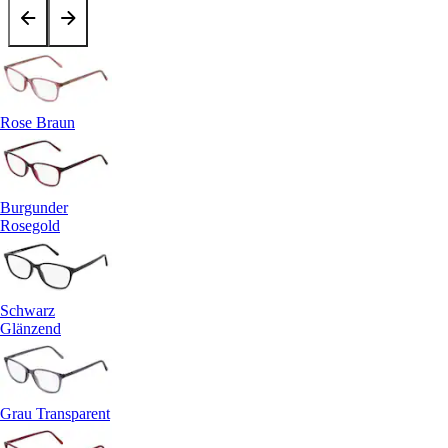
Rose Braun
Burgunder
Rosegold
Schwarz
Glänzend
Grau Transparent