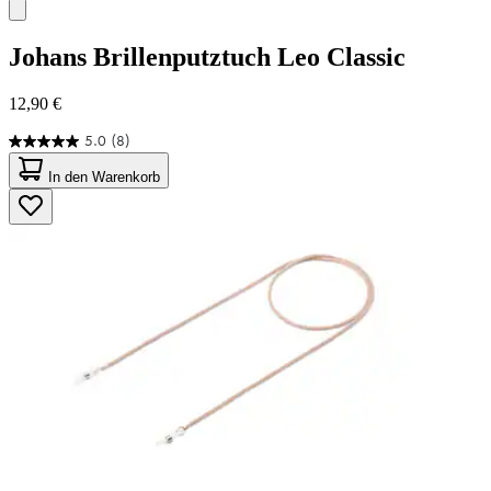
Johans
Brillenputztuch Leo Classic
12,90 €
5.0
(8)
5.0
von
In den Warenkorb
5
Sternen.
8
Bewertungen