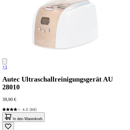
+1
Autec
Ultraschallreinigungsgerät AU
28010
39,90 €
4.0
(88)
4.0
von
In den Warenkorb
5
Sternen.