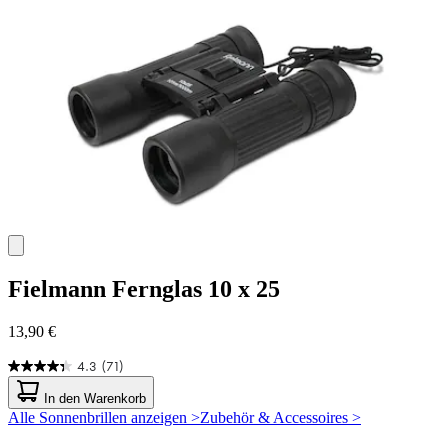
Bewertungen
Fielmann
Fernglas 10 x 25
13,90 €
4.3
(71)
4.3
von
In den Warenkorb
5
Alle Sonnenbrillen anzeigen >
Zubehör & Accessoires >
Sternen.
71