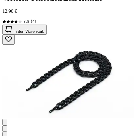
12,90 €
3.8
(4)
3.8
von
In den Warenkorb
5
Sternen.
4
Bewertungen