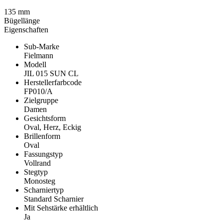
135 mm
Bügellänge
Eigenschaften
Sub-Marke
Fielmann
Modell
JIL 015 SUN CL
Herstellerfarbcode
FP010/A
Zielgruppe
Damen
Gesichtsform
Oval, Herz, Eckig
Brillenform
Oval
Fassungstyp
Vollrand
Stegtyp
Monosteg
Scharniertyp
Standard Scharnier
Mit Sehstärke erhältlich
Ja