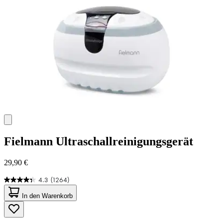
Bewertungen
Fielmann
Ultraschallreinigungsgerät
29,90 €
4.3
(1264)
4.3
von
In den Warenkorb
5
Sternen.
1264