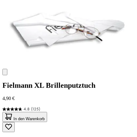
Fielmann
XL Brillenputztuch
4,90 €
4.8
(125)
4.8
von
In den Warenkorb
5
Sternen.
125