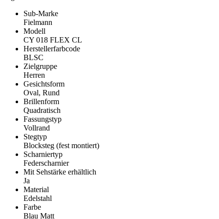
Sub-Marke
Fielmann
Modell
CY 018 FLEX CL
Herstellerfarbcode
BLSC
Zielgruppe
Herren
Gesichtsform
Oval, Rund
Brillenform
Quadratisch
Fassungstyp
Vollrand
Stegtyp
Blocksteg (fest montiert)
Scharniertyp
Federscharnier
Mit Sehstärke erhältlich
Ja
Material
Edelstahl
Farbe
Blau Matt