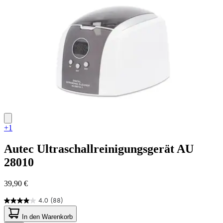
Bewertungen
+1
Autec
Ultraschallreinigungsgerät AU
28010
39,90 €
4.0
(88)
4.0
von
In den Warenkorb
5