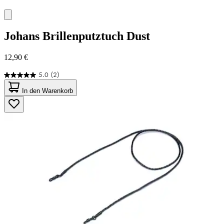
Johans
Brillenputztuch Dust
12,90 €
5.0
(2)
5.0
von
In den Warenkorb
5
Sternen.
2
Bewertungen