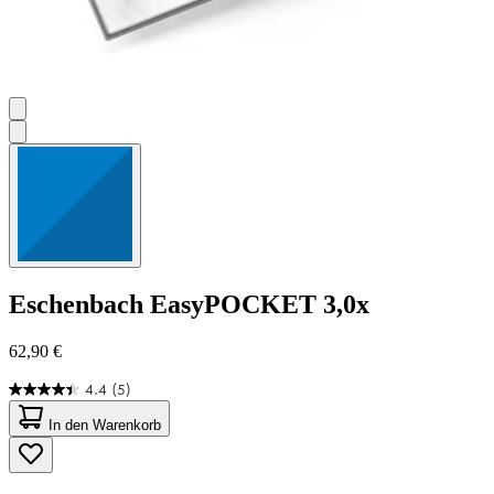
Eschenbach
EasyPOCKET 3,0x
62,90 €
4.4
(5)
4.4
von
In den Warenkorb
5
Sternen.
5