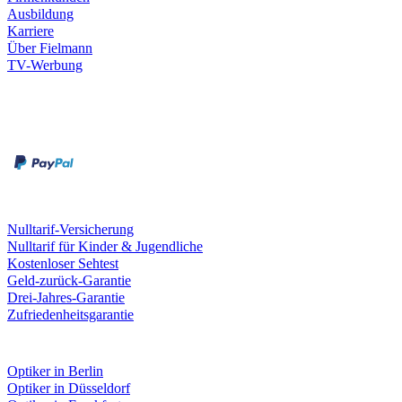
Ausbildung
Karriere
Über Fielmann
TV-Werbung
Zahlungsarten
Rechnung
Kreditkarte
Leistungen & Garantien
Nulltarif-Versicherung
Nulltarif für Kinder & Jugendliche
Kostenloser Sehtest
Geld-zurück-Garantie
Drei-Jahres-Garantie
Zufriedenheitsgarantie
Fielmann in deiner Nähe
Optiker in Berlin
Optiker in Düsseldorf