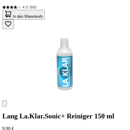
4.0
(88)
4.0
von
In den Warenkorb
5
Sternen.
88
Bewertungen
Lang
La.Klar.Sonic+ Reiniger 150 ml
9,90 €