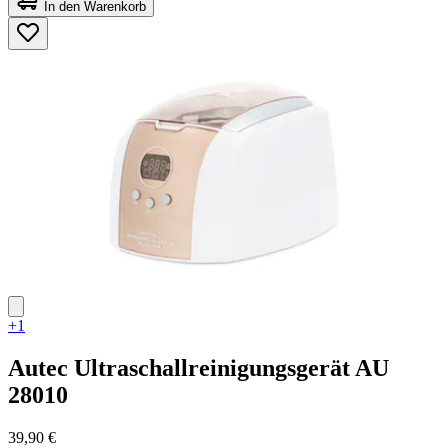
von
In den Warenkorb
5
Sternen.
45
Bewertungen
+1
Autec
Ultraschallreinigungsgerät AU
28010
39,90 €