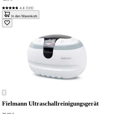
4.8
(125)
4.8
von
In den Warenkorb
5
Sternen.
125
Bewertungen
Fielmann
Ultraschallreinigungsgerät