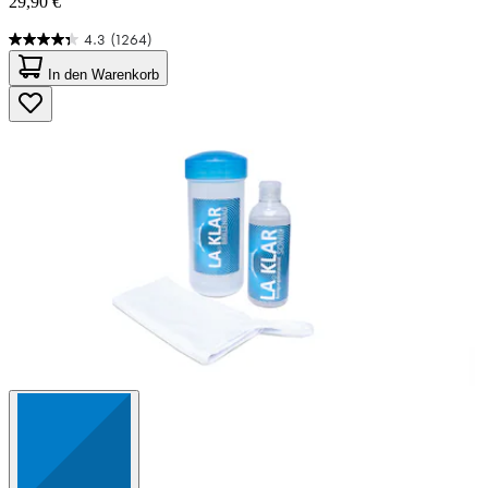
29,90 €
4.3
(1264)
4.3
von
In den Warenkorb
5
Sternen.
1264
Bewertungen