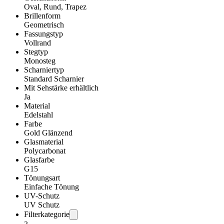
Oval, Rund, Trapez
Brillenform
Geometrisch
Fassungstyp
Vollrand
Stegtyp
Monosteg
Scharniertyp
Standard Scharnier
Mit Sehstärke erhältlich
Ja
Material
Edelstahl
Farbe
Gold Glänzend
Glasmaterial
Polycarbonat
Glasfarbe
G15
Tönungsart
Einfache Tönung
UV-Schutz
UV Schutz
Filterkategorie