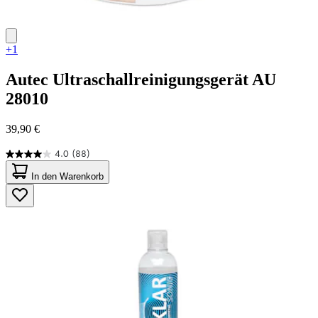
+1
Autec
Ultraschallreinigungsgerät AU
28010
39,90 €
4.0
(88)
4.0
von
In den Warenkorb
5
Sternen.
88
Bewertungen