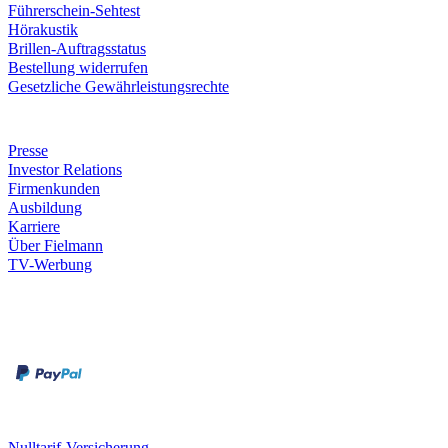
Führerschein-Sehtest
Hörakustik
Brillen-Auftragsstatus
Bestellung widerrufen
Gesetzliche Gewährleistungsrechte
Unternehmen
Presse
Investor Relations
Firmenkunden
Ausbildung
Karriere
Über Fielmann
TV-Werbung
Zahlungsarten
Rechnung
Kreditkarte
Leistungen & Garantien
Nulltarif-Versicherung