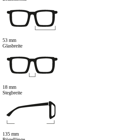
53 mm
Glasbreite
18 mm
Stegbreite
135 mm
Bügellänge