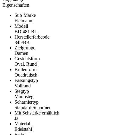
Eigenschaften
Sub-Marke
Fielmann
Modell
BD 481 BL
Herstellerfarbcode
845/BB
Zielgruppe
Damen
Gesichtsform
Oval, Rund
Brillenform
Quadratisch
Fassungstyp
Vollrand
Stegtyp
Monosteg
Scharniertyp
Standard Scharnier
Mit Sehstärke erhältlich
Ja
Material
Edelstahl
Farbe