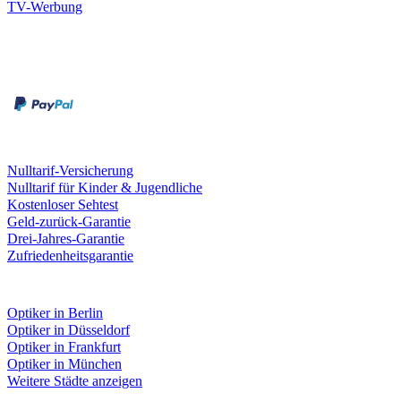
TV-Werbung
Zahlungsarten
Rechnung
Kreditkarte
Leistungen & Garantien
Nulltarif-Versicherung
Nulltarif für Kinder & Jugendliche
Kostenloser Sehtest
Geld-zurück-Garantie
Drei-Jahres-Garantie
Zufriedenheitsgarantie
Fielmann in deiner Nähe
Optiker in Berlin
Optiker in Düsseldorf
Optiker in Frankfurt
Optiker in München
Weitere Städte anzeigen