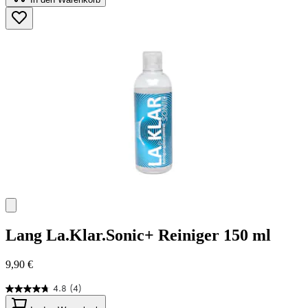
5
Sternen.
45
Bewertungen
Lang
La.Klar.Sonic+ Reiniger 150 ml
9,90 €
4.8
(4)
4.8
von