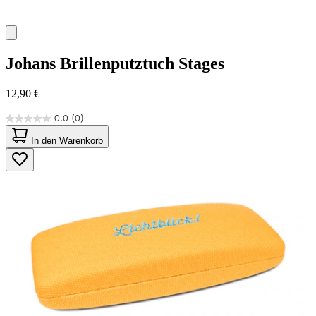
Johans
Brillenputztuch Stages
12,90 €
0.0
(0)
0.0
von
In den Warenkorb
5
Sternen.