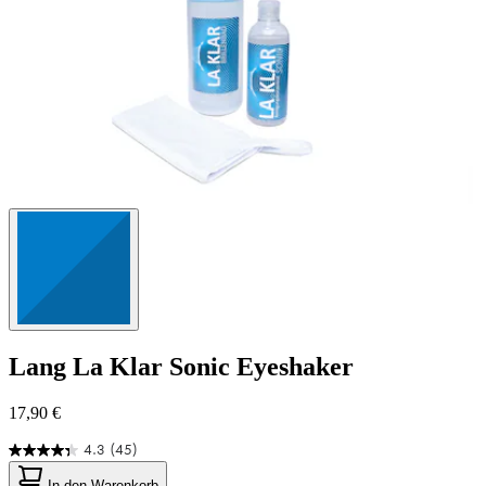
Lang
La Klar Sonic Eyeshaker
17,90 €
4.3
(45)
4.3
von
In den Warenkorb