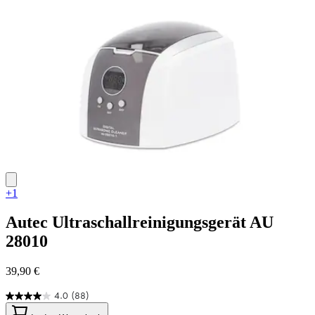
2
Bewertungen
+1
Autec
Ultraschallreinigungsgerät AU
28010
39,90 €
4.0
(88)
4.0
von