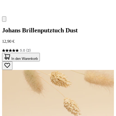
Johans
Brillenputztuch Dust
12,90 €
5.0
(2)
5.0
von
In den Warenkorb
5
Sternen.
2
Bewertungen