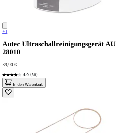
+1
Autec
Ultraschallreinigungsgerät AU
28010
39,90 €
4.0
(88)
4.0
von
In den Warenkorb
5
Sternen.
88
Bewertungen