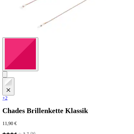
+2
Chades
Brillenkette Klassik
11,90 €
3.7
(3)