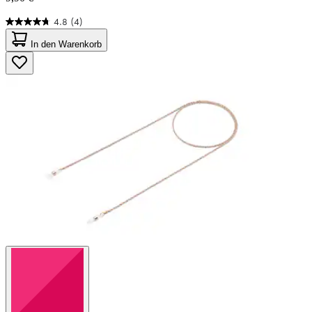
4.8
(4)
4.8
von
In den Warenkorb
5
Sternen.
4
Bewertungen