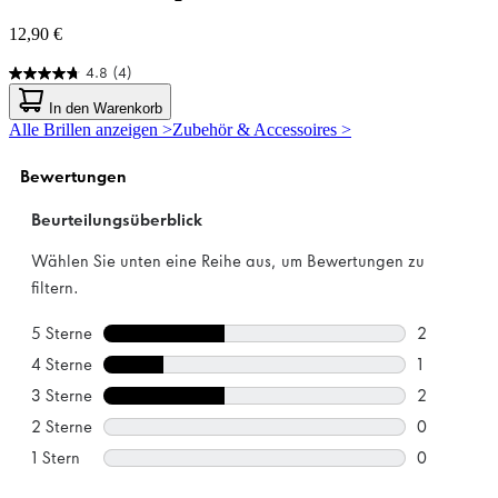
12,90 €
4.8
(4)
4.8
von
In den Warenkorb
5
Alle Brillen anzeigen >
Zubehör & Accessoires >
Sternen.
4
Bewertungen