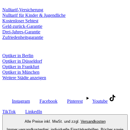
Leistungen & Garantien
Nulltarif-Versicherung
Nulltarif für Kinder & Jugendliche
Kostenloser Sehtest
Geld-zurück-Garantie
Drei-Jahres-Garantie
Zufriedenheitsgarantie
Fielmann in deiner Nähe
Optiker in Berlin
Optiker in Düsseldorf
Optiker in Frankfurt
Optiker in München
Weitere Städte anzeigen
Social Media
Instagram
Facebook
Pinterest
Youtube
TikTok
LinkedIn
Alle Preise inkl. MwSt. und zzgl.
Versandkosten
Immer versandkostenfrei: individuelle Einstärkenbrillen, Bücher sowie