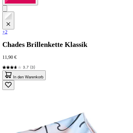
+2
Chades
Brillenkette Klassik
11,90 €
3.7
(3)
3.7
von
In den Warenkorb
5
Sternen.
3
Bewertungen