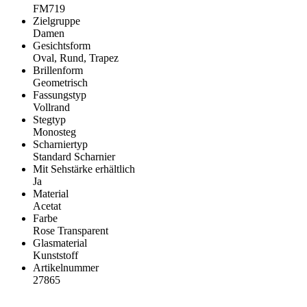
FM719
Zielgruppe
Damen
Gesichtsform
Oval, Rund, Trapez
Brillenform
Geometrisch
Fassungstyp
Vollrand
Stegtyp
Monosteg
Scharniertyp
Standard Scharnier
Mit Sehstärke erhältlich
Ja
Material
Acetat
Farbe
Rose Transparent
Glasmaterial
Kunststoff
Artikelnummer
27865