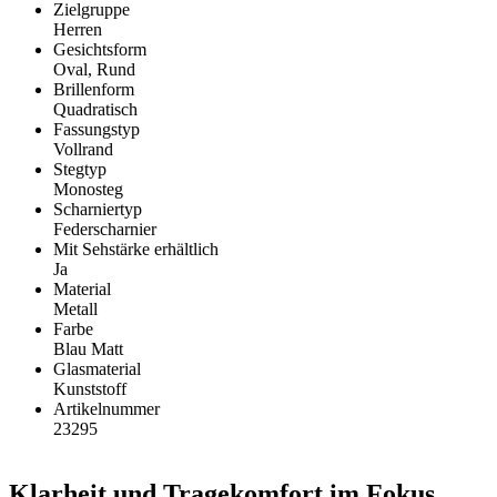
Zielgruppe
Herren
Gesichtsform
Oval, Rund
Brillenform
Quadratisch
Fassungstyp
Vollrand
Stegtyp
Monosteg
Scharniertyp
Federscharnier
Mit Sehstärke erhältlich
Ja
Material
Metall
Farbe
Blau Matt
Glasmaterial
Kunststoff
Artikelnummer
23295
Klarheit und Tragekomfort im Fokus