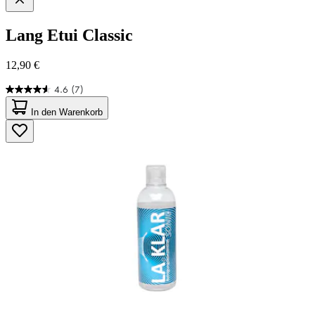
Lang
Etui Classic
12,90 €
4.6
(7)
4.6
von
In den Warenkorb
5
Sternen.
7
Bewertungen