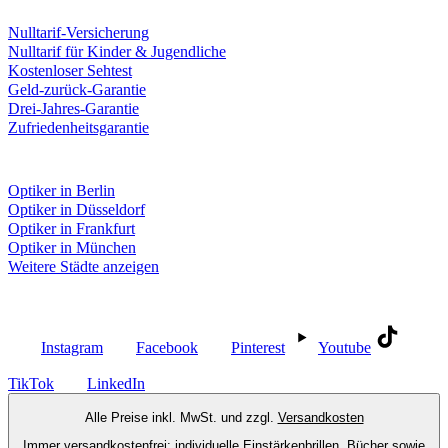
Leistungen & Garantien
Nulltarif-Versicherung
Nulltarif für Kinder & Jugendliche
Kostenloser Sehtest
Geld-zurück-Garantie
Drei-Jahres-Garantie
Zufriedenheitsgarantie
Fielmann in deiner Nähe
Optiker in Berlin
Optiker in Düsseldorf
Optiker in Frankfurt
Optiker in München
Weitere Städte anzeigen
Social Media
Instagram
Facebook
Pinterest
Youtube
TikTok
LinkedIn
Alle Preise inkl. MwSt. und zzgl.
Versandkosten
Immer versandkostenfrei: individuelle Einstärkenbrillen, Bücher sowie