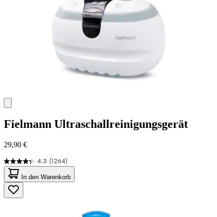
Fielmann
Ultraschallreinigungsgerät
29,90 €
4.3
(1264)
4.3
von
In den Warenkorb
5
Sternen.
1264
Bewertungen