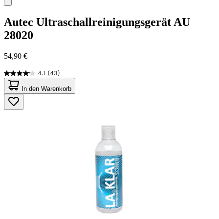
Autec
Ultraschallreinigungsgerät AU
28020
54,90 €
4.1
(43)
4.1
von
In den Warenkorb
5
Sternen.
43
Bewertungen