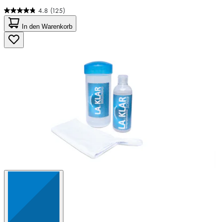
4.8
(125)
4.8
von
In den Warenkorb
5
Sternen.
125
Bewertungen