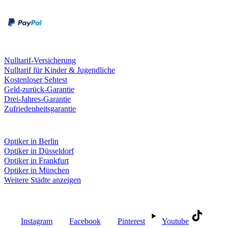
Kreditkarte
Leistungen & Garantien
Nulltarif-Versicherung
Nulltarif für Kinder & Jugendliche
Kostenloser Sehtest
Geld-zurück-Garantie
Drei-Jahres-Garantie
Zufriedenheitsgarantie
Fielmann in deiner Nähe
Optiker in Berlin
Optiker in Düsseldorf
Optiker in Frankfurt
Optiker in München
Weitere Städte anzeigen
Social Media
Instagram
Facebook
Pinterest
Youtube