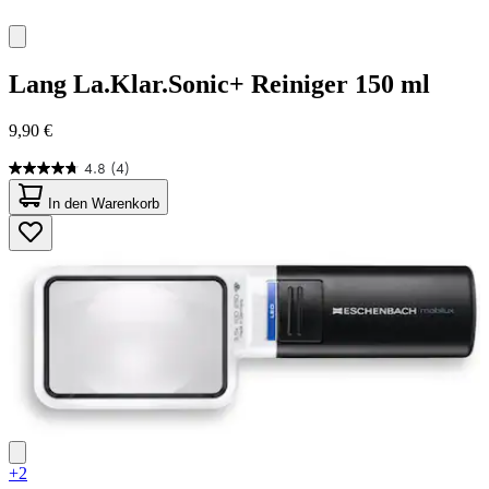
Lang
La.Klar.Sonic+ Reiniger 150 ml
9,90 €
4.8
(4)
4.8
von
In den Warenkorb
5
Sternen.
4
Bewertungen
+2