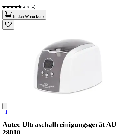
4.8
(4)
4.8
von
In den Warenkorb
5
Sternen.
4
Bewertungen
+1
Autec
Ultraschallreinigungsgerät AU
28010