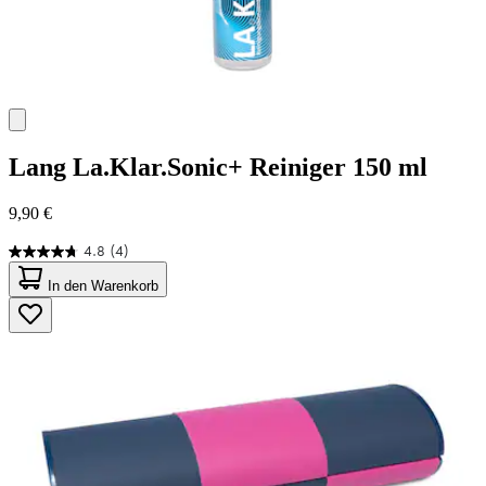
Lang
La.Klar.Sonic+ Reiniger 150 ml
9,90 €
4.8
(4)
4.8
von
In den Warenkorb
5
Sternen.
4
Bewertungen