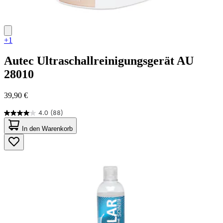
+1
Autec
Ultraschallreinigungsgerät AU
28010
39,90 €
4.0
(88)
4.0
von
In den Warenkorb
5
Sternen.
88
Bewertungen