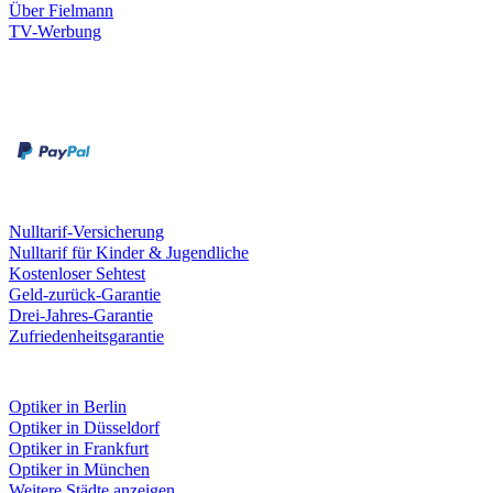
Über Fielmann
TV-Werbung
Zahlungsarten
Rechnung
Kreditkarte
Leistungen & Garantien
Nulltarif-Versicherung
Nulltarif für Kinder & Jugendliche
Kostenloser Sehtest
Geld-zurück-Garantie
Drei-Jahres-Garantie
Zufriedenheitsgarantie
Fielmann in deiner Nähe
Optiker in Berlin
Optiker in Düsseldorf
Optiker in Frankfurt
Optiker in München
Weitere Städte anzeigen