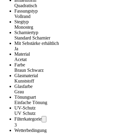
Brillenform
Quadratisch
Fassungstyp
Vollrand
Stegtyp
Monosteg
Scharniertyp
Standard Scharnier
Mit Sehstärke erhältlich
Ja
Material
Acetat
Farbe
Braun Schwarz
Glasmaterial
Kunststoff
Glasfarbe
Grau
Tönungsart
Einfache Tönung
UV-Schutz
UV Schutz
Filterkategorie
3
Wetterbedingung