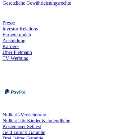
Gesetzliche Gewährleistungsrechte
Unternehmen
Presse
Investor Relations
Firmenkunden
Ausbildung
Karriere
Über Fielmann
TV-Werbung
Zahlungsarten
Rechnung
Kreditkarte
Leistungen & Garantien
Nulltarif-Versicherung
Nulltarif für Kinder & Jugendliche
Kostenloser Sehtest
Geld-zurück-Garantie
Drei-Jahres-Garantie