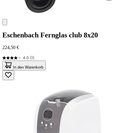
Eschenbach
Fernglas club 8x20
224,50 €
4.0
(1)
4.0
von
In den Warenkorb
5
Sternen.
1
Bewertung