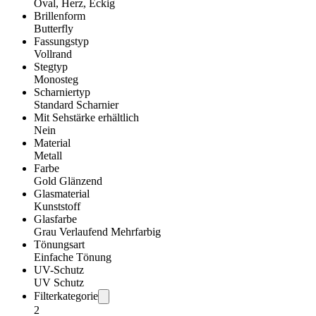
Oval, Herz, Eckig
Brillenform
Butterfly
Fassungstyp
Vollrand
Stegtyp
Monosteg
Scharniertyp
Standard Scharnier
Mit Sehstärke erhältlich
Nein
Material
Metall
Farbe
Gold Glänzend
Glasmaterial
Kunststoff
Glasfarbe
Grau Verlaufend Mehrfarbig
Tönungsart
Einfache Tönung
UV-Schutz
UV Schutz
Filterkategorie
2