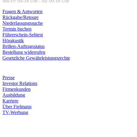
Mo-Fr: 09-18 Uhr - Sa: 09-16 Uhr
Fragen & Antworten
Rückgabe/Retoure
Niederlassungssuche
Termin buchen
Führerschein-Sehtest
Hörakustik
Brillen-Auftragsstatus
Bestellung widerrufen
Gesetzliche Gewährleistungsrechte
Unternehmen
Presse
Investor Relations
Firmenkunden
Ausbildung
Karriere
Über Fielmann
TV-Werbung
Zahlungsarten
Rechnung