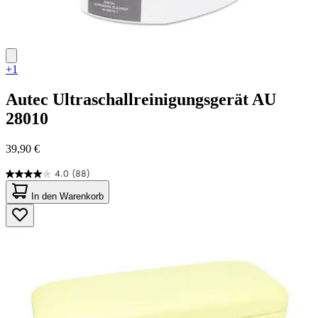
+1
Autec
Ultraschallreinigungsgerät AU
28010
39,90 €
4.0
(88)
4.0
von
In den Warenkorb
5
Sternen.
88
Bewertungen